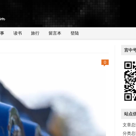
事
读书
旅行
留言本
登陆
宫中
0
站点
文章总数
分类总