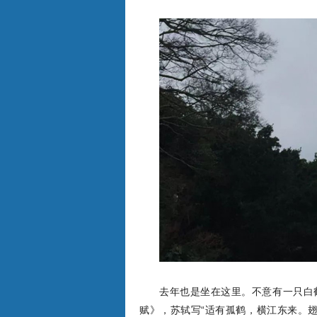
去年也是坐在这里。不意有一只白
赋》，苏轼写“适有孤鹤，横江东来。