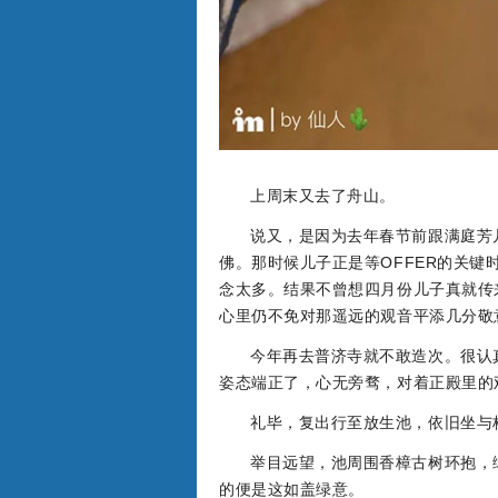
上周末又去了舟山。
说又，是因为去年春节前跟满庭芳
佛。那时候儿子正是等OFFER的关
念太多。结果不曾想四月份儿子真就传
心里仍不免对那遥远的观音平添几分敬
今年再去普济寺就不敢造次。很认
姿态端正了，心无旁骛，对着正殿里的
礼毕，复出行至放生池，依旧坐与
举目远望，池周围香樟古树环抱，
的便是这如盖绿意。