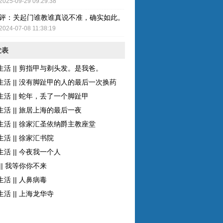
2025-09-29 09:29:38
评：关起门谁教谁真说不准，确实如此。而且现在的女性比较独立了，至
2024-07-08 11:38:19
发表
生活 || 剪指甲与剃头发。是我爸。
生活 || 没有脚趾甲的人的最后一次换药
生活 || 蛇年，丢了一个脚趾甲
生活 || 旅居上海的最后一夜
生活 || 徐家汇圣依纳爵主教座堂
活 || 徐家汇书院
活 || 今夜我一个人
|| 我等你你不来
活 || 人鼻病毒
活 || 上海龙华寺