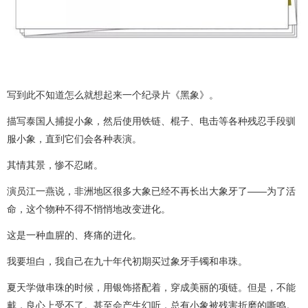
写到此不知道怎么就想起来一个纪录片《黑象》。
描写泰国人捕捉小象，然后使用铁链、棍子、电击等各种残忍手段驯
服小象，直到它们会各种表演。
其情其景，惨不忍睹。
演员江一燕说，非洲地区很多大象已经不再长出大象牙了——为了活
命，这个物种不得不悄悄地改变进化。
这是一种血腥的、疼痛的进化。
我要坦白，我自己在九十年代初期买过象牙手镯和串珠。
夏天学做串珠的时候，用银饰搭配着，穿成美丽的项链。但是，不能
戴，良心上受不了。甚至会产生幻听，总有小象被残害折磨的嘶鸣。