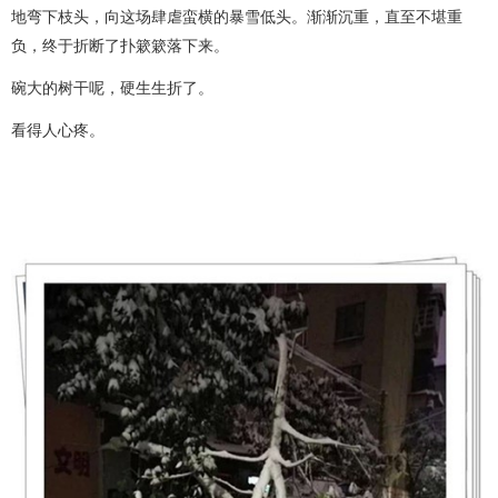
地弯下枝头，向这场肆虐蛮横的暴雪低头。渐渐沉重，直至不堪重
负，终于折断了扑簌簌落下来。
碗大的树干呢，硬生生折了。
看得人心疼。