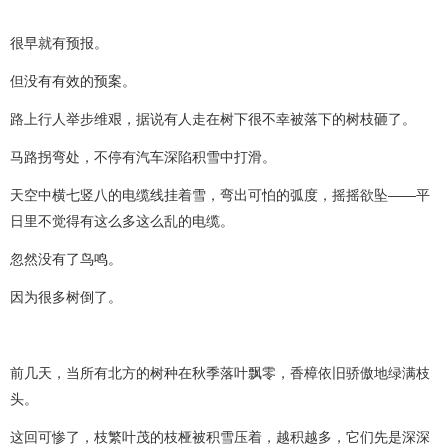
很早就有预报。
但没有有效的预案。
路上行人举步维艰，据说有人走在树下很不幸被落下的树枝砸了。
马路拐弯处，不停有汽车深陷积雪中打滑。
天空中横七竖八的电缆线挂着雪，弯出可怕的弧度，摇摇欲坠——平
日里不觉得有这么多这么乱的电缆。
忽然没有了鸟鸣。
因为很多树倒了。
前几天，当所有北方的树种在秋季落叶飘零，香樟依旧骄傲地绿满枝
头。
这回可惨了，枝繁叶茂的枝桠被积雪压着，越积越多，它们先是深深