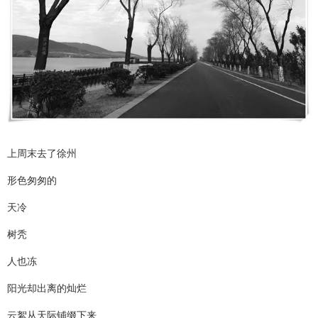
上周末去了徐州
形色匆匆的
天冷
树秃
人也冻
阳光却出离的灿烂
云絮从天际铺缀下来