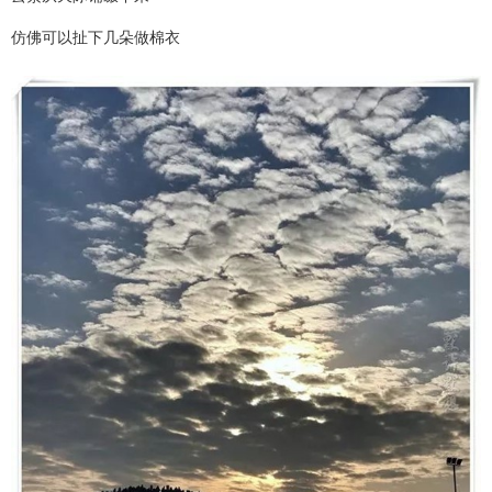
仿佛可以扯下几朵做棉衣