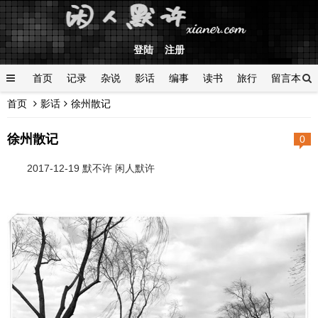
登陆
注册
首页
记录
杂说
影话
编事
读书
旅行
留言本
首页
影话
徐州散记
登陆
徐州散记
0
2017-12-19 默不许 闲人默许