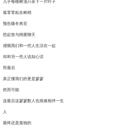
几乎每棵树顶只余下一片叶子
孤零零粘在树梢
预告隆冬将至
想起曾与闺蜜聊天
感慨我们和一些人生活在一起
却和另一些人说知心话
而最后
真正懂我们的更是寥寥
然而可能
连最后这寥寥数人也很难相伴一生
人
最终还是孤独的