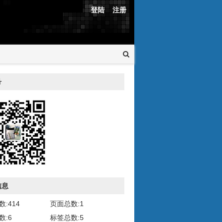
登陆
注册
号
信息
:414
页面总数:1
数:6
标签总数:5