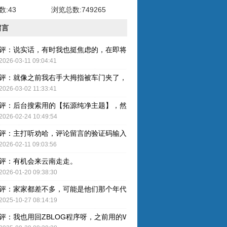
:43
浏览总数:749265
留言
评：说实话，有时我也挺焦虑的，在即将奔五的年纪，健康才是最重要的
2026-03-11 09:04:41
评：就像之前我右手大拇指被车门夹了，整个指甲黑了，最后整个指甲盖
2026-03-02 11:33:41
评：后台搜索用的【拓源纯净主题】，然后简单配图就OK了。
2026-02-24 10:49:54
评：主打听劝哈，评论留言的验证码输入已取消，感谢建议哈！
2026-02-11 09:03:56
评：有机会来云南走走。
2026-01-20 09:38:30
评：家家都差不多，可能是他们那个年代人的特色吧。
2025-10-27 08:14:19
评：我也用回ZBLOG程序呀，之前用的WP还是有点难用的，主要后台操作的卡顿感