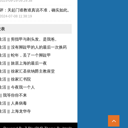
2025-09-29 09:29:38
评：关起门谁教谁真说不准，确实如此。而且现在的女性比较独立了，至
2024-07-08 11:38:19
发表
生活 || 剪指甲与剃头发。是我爸。
生活 || 没有脚趾甲的人的最后一次换药
生活 || 蛇年，丢了一个脚趾甲
生活 || 旅居上海的最后一夜
生活 || 徐家汇圣依纳爵主教座堂
活 || 徐家汇书院
活 || 今夜我一个人
|| 我等你你不来
活 || 人鼻病毒
活 || 上海龙华寺