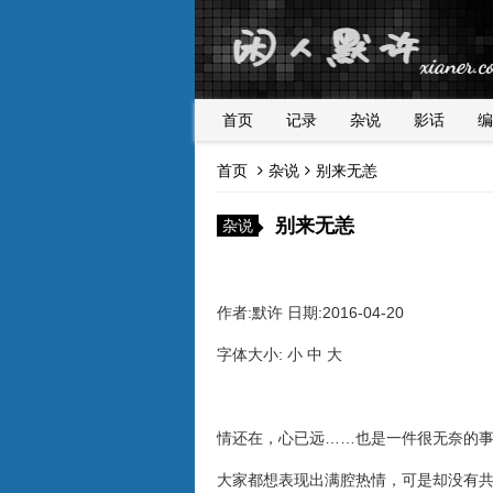
首页
记录
杂说
影话
编
首页
杂说
别来无恙
别来无恙
杂说
作者:默许 日期:2016-04-20
字体大小: 小 中 大
情还在，心已远……也是一件很无奈的
大家都想表现出满腔热情，可是却没有