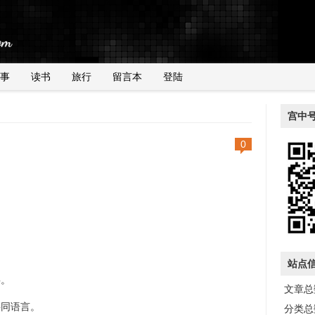
事
读书
旅行
留言本
登陆
宫中
0
站点
事。
文章总数
共同语言。
分类总