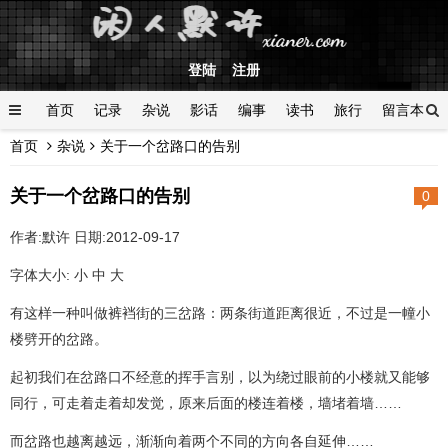
登陆
注册
首页
记录
杂说
影话
编事
读书
旅行
留言本
首页
杂说
关于一个岔路口的告别
登陆
关于一个岔路口的告别
0
作者:默许 日期:2012-09-17
字体大小: 小 中 大
有这样一种叫做裤裆街的三岔路：两条街道距离很近，不过是一幢小
楼劈开的岔路。
起初我们在岔路口不经意的挥手言别，以为绕过眼前的小楼就又能够
同行，可走着走着却发觉，原来后面的楼连着楼，墙堵着墙……
而岔路也越离越远，渐渐向着两个不同的方向各自延伸……