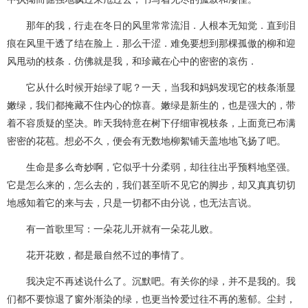
那年的我，行走在冬日的风里常常流泪．人根本无知觉．直到泪
痕在风里干透了结在脸上．那么干涩．难免要想到那棵孤傲的柳和迎
风甩动的枝条．仿佛就是我，和珍藏在心中的密密的哀伤．
它从什么时候开始绿了呢？一天，当我和妈妈发现它的枝条渐显
嫩绿，我们都掩藏不住内心的惊喜。嫩绿是新生的，也是强大的，带
着不容质疑的坚决。昨天我特意在树下仔细审视枝条，上面竟已布满
密密的花苞。想必不久，便会有无数地柳絮铺天盖地地飞扬了吧。
生命是多么奇妙啊，它似乎十分柔弱，却往往出乎预料地坚强。
它是怎么来的，怎么去的，我们甚至听不见它的脚步，却又真真切切
地感知着它的来与去，只是一切都不由分说，也无法言说。
有一首歌里写：一朵花儿开就有一朵花儿败。
花开花败，都是最自然不过的事情了。
我决定不再述说什么了。沉默吧。有关你的绿，并不是我的。我
们都不要惊退了窗外渐染的绿，也更当怜爱过往不再的葱郁。尘封，