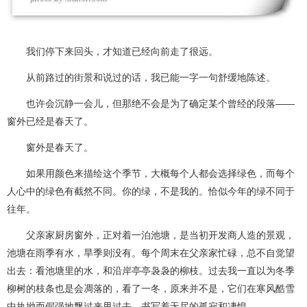
我们停下来回头，才知道已经向前走了很远。
从前路过的街景和说过的话，我已能一字一句舒缓地陈述。
也许会沉静一会儿，但那绝不会是为了确定某个曾经的段落——
窗外已经是春天了。
窗外是春天了。
如果用颜色来描绘这个季节，大概每个人都会选择绿色，而每个
人心中的绿色有截然不同。你的绿，不是我的。恰似今年的绿不同于
往年。
父亲家厨房窗外，正对着一泊池塘，是当初开发商人造的景观，
池塘在雨季有水，旱季则没有。每个周末在父亲家忙碌，总不自觉望
出去：看池塘里的水，和沿岸亭亭袅袅的柳枝。过去我一直以为冬季
柳树的枝条也是会凋落的，看了一冬，原来并不是，它们在寒风酷雪
中执拗而倔强地飘过来甩过去，书写着无尽的孤寂和凄惶。