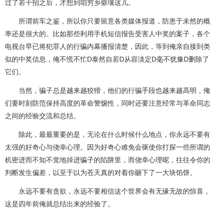
过了若干招之后，才想到咱穷乡僻壤这儿。
所谓前车之鉴，所以你只要留意各类媒体报道，防患于未然的概
率还是很大的。比如那些利用手机短信报告受害人中奖的案子，各个
电视台早已将犯罪人的行骗内幕播报清楚，因此，等到俺亲自接到类
似的中奖信息，俺不慌不忙D泰然自若D从容淡定D毫不犹豫D删除了
它们。
当然，骗子总是越来越狡猾，他们的行骗手段也越来越高明，俺
们要时刻防范保持高度的革命警惕性，同时还要注意经常与革命同志
之间的经验交流和总结。
除此，最最重要的是，无论在什么时候什么地点，你永远不要有
太强的好奇心与侥幸心理。因为好奇心难免会驱使你打探一些所谓的
机密进而不知不觉地掉进骗子的陷阱里，而侥幸心理呢，往往令你的
判断发生偏差，以至于以为苍天真的对着你砸下了一大块馅饼。
永远不要有贪欲，永远不要相信这个世界会有无缘无故的惊喜，
这是四年前俺就总结出来的经验了。