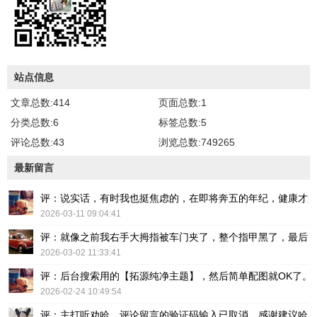
站点信息
文章总数:414
页面总数:1
分类总数:6
标签总数:5
评论总数:43
浏览总数:749265
最新留言
评：说实话，有时我也挺焦虑的，在即将奔五的年纪，健康才
2026-03-11 09:04:41
评：就像之前我右手大拇指被车门夹了，整个指甲黑了，最后
2026-03-02 11:33:41
评：后台搜索用的【拓源纯净主题】，然后简单配图就OK了。
2026-02-24 10:49:54
评：主打听劝哈，评论留言的验证码输入已取消，感谢建议哈