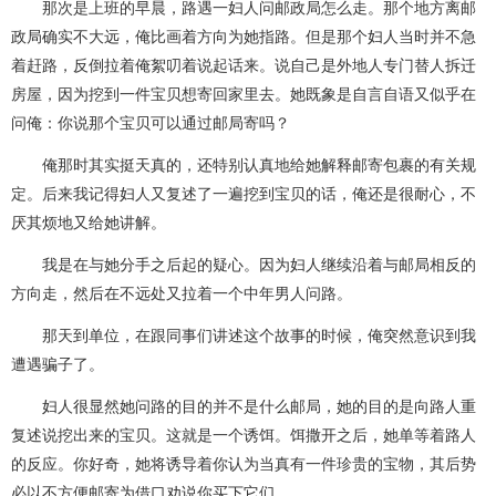
那次是上班的早晨，路遇一妇人问邮政局怎么走。那个地方离邮
政局确实不大远，俺比画着方向为她指路。但是那个妇人当时并不急
着赶路，反倒拉着俺絮叨着说起话来。说自己是外地人专门替人拆迁
房屋，因为挖到一件宝贝想寄回家里去。她既象是自言自语又似乎在
问俺：你说那个宝贝可以通过邮局寄吗？
俺那时其实挺天真的，还特别认真地给她解释邮寄包裹的有关规
定。后来我记得妇人又复述了一遍挖到宝贝的话，俺还是很耐心，不
厌其烦地又给她讲解。
我是在与她分手之后起的疑心。因为妇人继续沿着与邮局相反的
方向走，然后在不远处又拉着一个中年男人问路。
那天到单位，在跟同事们讲述这个故事的时候，俺突然意识到我
遭遇骗子了。
妇人很显然她问路的目的并不是什么邮局，她的目的是向路人重
复述说挖出来的宝贝。这就是一个诱饵。饵撒开之后，她单等着路人
的反应。你好奇，她将诱导着你认为当真有一件珍贵的宝物，其后势
必以不方便邮寄为借口劝说你买下它们。