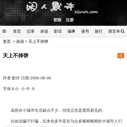
登陆
注册
首页
记录
杂说
影话
编事
读书
旅行
留言本
首页
杂说
天上不掉饼
登陆
天上不掉饼
0
作者:默许 日期:2006-08-06
字体大小: 小 中 大
虽然在小城市生活缺点不少，但优点也是显而易见的。
比如说骗子行骗，近来也多半是在与众多猴精猴精的大城市人们