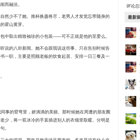
闹而融洽。
评论总数
然少不了她。推杯换盏将尽，老男人才发觉忘带随身的
最新
子的霍山黄芽。
中取出精致袖珍的小包装——可不正就是他的至爱么。
说的八卦新闻。她不会跟我说这些事。只在告别时候告
秘书一职，主要是照顾老板的饮食起居、安排一日三餐及一
。
同事的臂弯里，娇滴滴的美丽。那时候她在周遭的朋友圈
女老少，将一双冰冷的手直插进别人的衣领里取暖。分明是
半句。