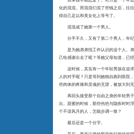
后来很早就恋爱了。对方是一个年近三
化的混混。而混混们混了些钱之后，往
得自己足以和美女化上等号了。
混混成了她第一个男人。
分手不久，又有了第二个男人，年纪
是为她弟弟找工作认识的这个人。弟弟
己给感谢出去了呢？等她父母知道，已
这时候，其实有一个年轻男孩在追求她
人的对手呢？只是等到她独自跑到医院
些肉体的疼痛和灵魂的无望，被放大到
再回头接受那个自由之身的年轻男子，
出。甜蜜的时候，那些伤疤与隐疾时时
个不谙风月的人，怎能步调一致？
最后还是一个分字。