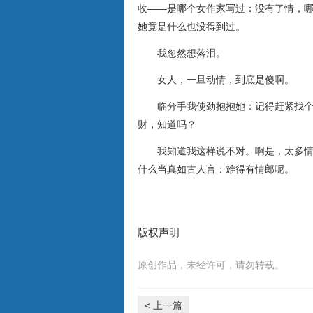
收——是哪个女作家写过：没有了情，
她竟是什么也没得到过。
我忽然想落泪。
女人，一旦动情，到底是傻啊。
临分手我使劲抱抱她：记得赶紧找个人
财，知道吗？
我知道我这样说不对。啊是，太多情是
什么当真如古人言：难得有情郎呢。
版权声明
原创作品，未经许可，请勿转载。
< 上一篇