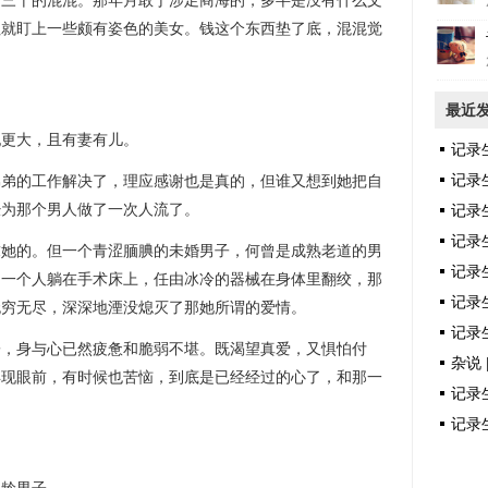
十的混混。那年月敢于涉足商海的，多半是没有什么文
往就盯上一些颇有姿色的美女。钱这个东西垫了底，混混觉
最近
更大，且有妻有儿。
记录
记录
的工作解决了，理应感谢也是真的，但谁又想到她把自
经为那个男人做了一次人流了。
记录
记录
的。但一个青涩腼腆的未婚男子，何曾是成熟老道的男
记录
，一个人躺在手术床上，任由冰冷的器械在身体里翻绞，那
记录生
无穷无尽，深深地湮没熄灭了那她所谓的爱情。
记录生
身与心已然疲惫和脆弱不堪。既渴望真爱，又惧怕付
杂说 
浮现眼前，有时候也苦恼，到底是已经经过的心了，和那一
记录生
记录生