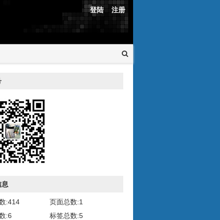
登陆
注册
号
信息
:414
页面总数:1
数:6
标签总数:5