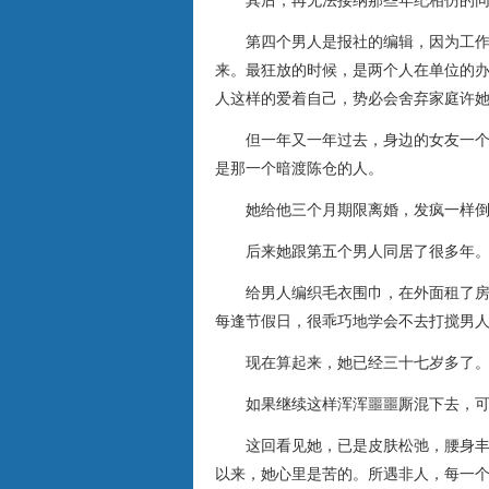
其后，再无法接纳那些年纪相仿的同
第四个男人是报社的编辑，因为工作关
来。最狂放的时候，是两个人在单位的
人这样的爱着自己，势必会舍弃家庭许
但一年又一年过去，身边的女友一个个
是那一个暗渡陈仓的人。
她给他三个月期限离婚，发疯一样倒
后来她跟第五个男人同居了很多年
给男人编织毛衣围巾，在外面租了房子
每逢节假日，很乖巧地学会不去打搅男
现在算起来，她已经三十七岁多了
如果继续这样浑浑噩噩厮混下去，可以
这回看见她，已是皮肤松弛，腰身丰腴
以来，她心里是苦的。所遇非人，每一