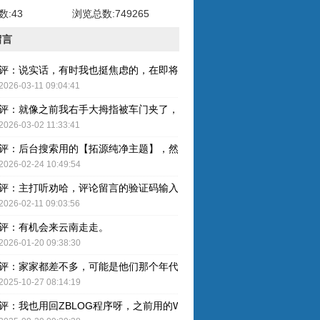
:43
浏览总数:749265
留言
评：说实话，有时我也挺焦虑的，在即将奔五的年纪，健康才是最重要的
2026-03-11 09:04:41
评：就像之前我右手大拇指被车门夹了，整个指甲黑了，最后整个指甲盖
2026-03-02 11:33:41
评：后台搜索用的【拓源纯净主题】，然后简单配图就OK了。
2026-02-24 10:49:54
评：主打听劝哈，评论留言的验证码输入已取消，感谢建议哈！
2026-02-11 09:03:56
评：有机会来云南走走。
2026-01-20 09:38:30
评：家家都差不多，可能是他们那个年代人的特色吧。
2025-10-27 08:14:19
评：我也用回ZBLOG程序呀，之前用的WP还是有点难用的，主要后台操作的卡顿感