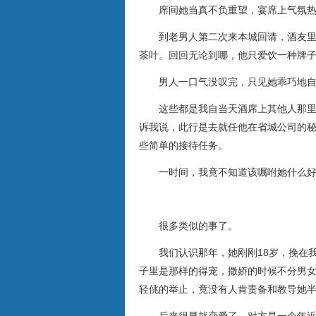
席间她当真不负重望，宴席上气氛热
到老男人第二次来本城回请，酒友里自
茶叶。回回无论到哪，他只爱饮一种牌
男人一口气没叹完，只见她乖巧地自包
这些都是我自当天酒席上其他人那里听
诉我说，此行是去就任他在省城公司的
些简单的接待任务。
一时间，我竟不知道该嘱咐她什么好
很多类似的事了。
我们认识那年，她刚刚18岁，挽在我
子里是那样的得宠，撒娇的时候不分男
轻佻的举止，竟没有人肯责备和教导她