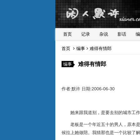
首页
记录
杂说
影话
编
首页
编事
难得有情郎
难得有情郎
编事
作者:默许 日期:2006-06-30
她来跟我道别，是要去别的城市工作
老板是一个年近五十的男人，原本是来
候拉上她做陪。我猜那也是一个比较了