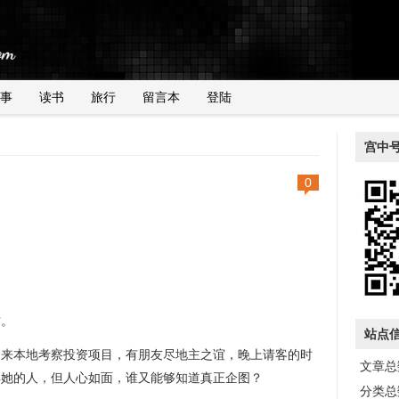
事
读书
旅行
留言本
登陆
宫中
0
。
站点
本地考察投资项目，有朋友尽地主之谊，晚上请客的时
文章总数
解她的人，但人心如面，谁又能够知道真正企图？
分类总