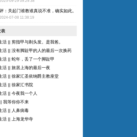
2025-09-29 09:29:38
评：关起门谁教谁真说不准，确实如此。而且现在的女性比较独立了，至
2024-07-08 11:38:19
发表
生活 || 剪指甲与剃头发。是我爸。
生活 || 没有脚趾甲的人的最后一次换药
生活 || 蛇年，丢了一个脚趾甲
生活 || 旅居上海的最后一夜
生活 || 徐家汇圣依纳爵主教座堂
活 || 徐家汇书院
活 || 今夜我一个人
|| 我等你你不来
活 || 人鼻病毒
活 || 上海龙华寺