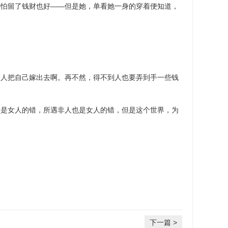
哪怕留了钱财也好——但是她，单看她一身的穿着便知道，
把自己嫁出去啊。再不然，得不到人也要弄到手一些钱
女人的错，所遇非人也是女人的错，但是这个世界，为
下一篇 >