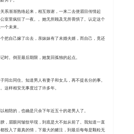
龄男子。
系渐渐熟络起来，相互致谢，一来二去便眉目传情起
办公室里疯狂了一夜。。她无所顾及无所畏惧了。认定这个
她一个未来。
把自己嫁了出去，亲妹妹有了未婚夫婿，而自己，竟还
记时。倒至最后期限，她复回孤独的起点。
。
同出同住。知道男人有妻子和女儿，再不提名分的事。
人。这样相安无事度过了许多年。
。
相陪的，也确是只余下年近五十的老男人了。
，眉眼间皱纹毕现，到底是大不如从前了。我知道一直
个都投入了最真的情，下最大的赌注，到最后每每是颗粒无